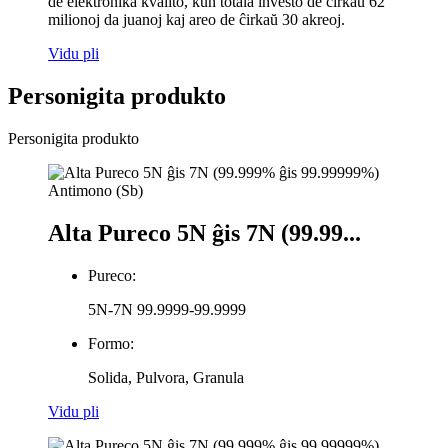
de elektronika kvalito, kun totala investo de ĉirkaŭ 62
milionoj da juanoj kaj areo de ĉirkaŭ 30 akreoj.
Vidu pli
Personigita produkto
Personigita produkto
Alta Pureco 5N ĝis 7N (99.99...
Pureco:
5N-7N 99.9999-99.9999
Formo:
Solida, Pulvora, Granula
Vidu pli