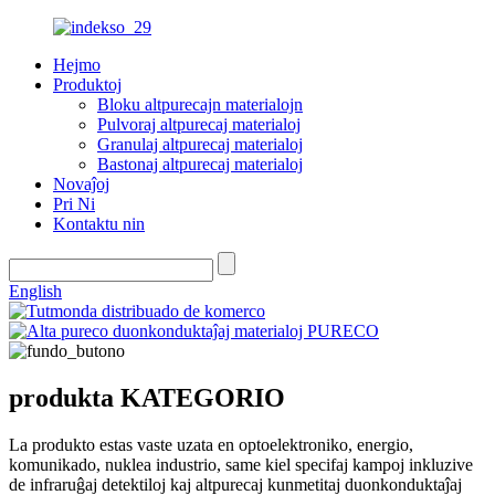
Hejmo
Produktoj
Bloku altpurecajn materialojn
Pulvoraj altpurecaj materialoj
Granulaj altpurecaj materialoj
Bastonaj altpurecaj materialoj
Novaĵoj
Pri Ni
Kontaktu nin
English
produkta KATEGORIO
La produkto estas vaste uzata en optoelektroniko, energio,
komunikado, nuklea industrio, same kiel specifaj kampoj inkluzive
de infraruĝaj detektiloj kaj altpurecaj kunmetitaj duonkonduktaĵaj