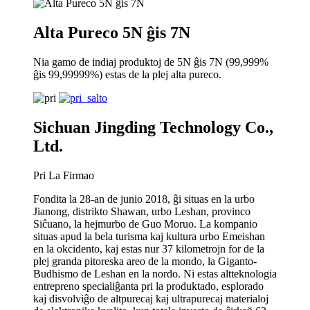
Alta Pureco 5N ĝis 7N
Nia gamo de indiaj produktoj de 5N ĝis 7N (99,999%
ĝis 99,99999%) estas de la plej alta pureco.
Sichuan Jingding Technology Co.,
Ltd.
Pri La Firmao
Fondita la 28-an de junio 2018, ĝi situas en la urbo
Jianong, distrikto Shawan, urbo Leshan, provinco
Siĉuano, la hejmurbo de Guo Moruo. La kompanio
situas apud la bela turisma kaj kultura urbo Emeishan
en la okcidento, kaj estas nur 37 kilometrojn for de la
plej granda pitoreska areo de la mondo, la Giganto-
Budhismo de Leshan en la nordo. Ni estas altteknologia
entrepreno specialiĝanta pri la produktado, esplorado
kaj disvolviĝo de altpurecaj kaj ultrapurecaj materialoj