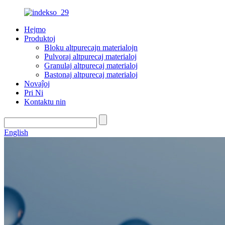
Hejmo
Produktoj
Bloku altpurecajn materialojn
Pulvoraj altpurecaj materialoj
Granulaj altpurecaj materialoj
Bastonaj altpurecaj materialoj
Novaĵoj
Pri Ni
Kontaktu nin
English