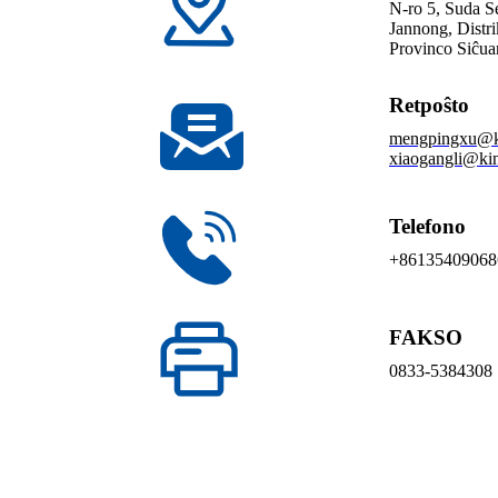
N-ro 5, Suda S
Jannong, Distr
Provinco Siĉua
Retpoŝto
mengpingxu@k
xiaogangli@k
Telefono
+86135409068
FAKSO
0833-5384308