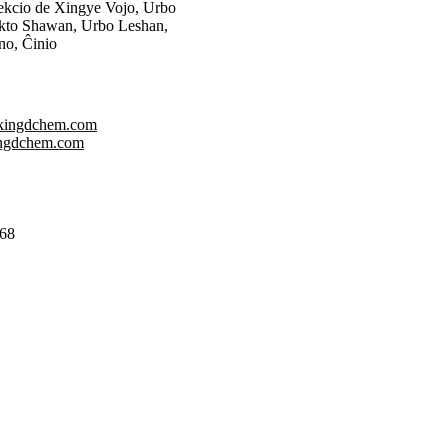
ekcio de Xingye Vojo, Urbo
ikto Shawan, Urbo Leshan,
no, Ĉinio
ingdchem.com
ingdchem.com
68