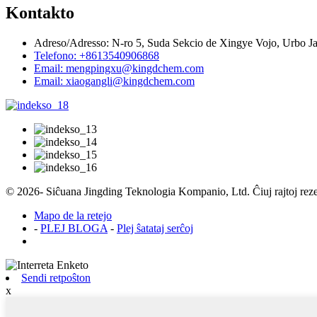
Kontakto
Adreso/Adresso: N-ro 5, Suda Sekcio de Xingye Vojo, Urbo Ja
Telefono: +8613540906868
Email: mengpingxu@kingdchem.com
Email: xiaogangli@kingdchem.com
© 2026- Siĉuana Jingding Teknologia Kompanio, Ltd. Ĉiuj rajtoj reze
Mapo de la retejo
-
PLEJ BLOGA
-
Plej ŝatataj serĉoj
Sendi retpoŝton
x