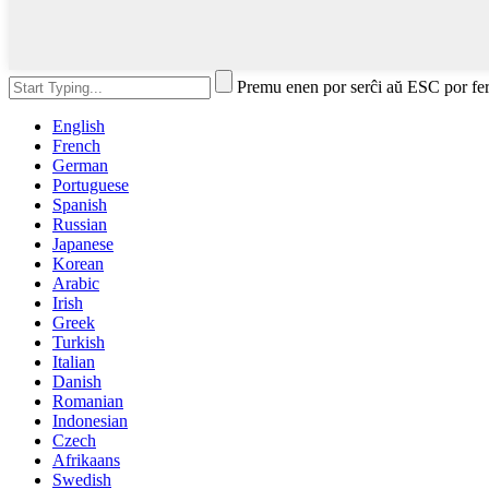
Premu enen por serĉi aŭ ESC por fe
English
French
German
Portuguese
Spanish
Russian
Japanese
Korean
Arabic
Irish
Greek
Turkish
Italian
Danish
Romanian
Indonesian
Czech
Afrikaans
Swedish