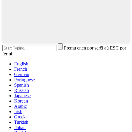
Premu enen por serĉi aŭ ESC por
fermi
English
French
German
Portuguese
Spanish
Russian
Japanese
Korean
Arabic
Irish
Greek
Turkish
Italian