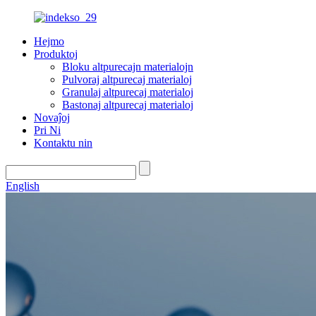
Hejmo
Produktoj
Bloku altpurecajn materialojn
Pulvoraj altpurecaj materialoj
Granulaj altpurecaj materialoj
Bastonaj altpurecaj materialoj
Novaĵoj
Pri Ni
Kontaktu nin
English