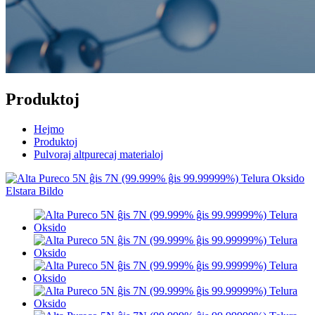
Produktoj
Hejmo
Produktoj
Pulvoraj altpurecaj materialoj