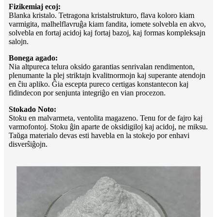
Fizikemiaj ecoj:
Blanka kristalo. Tetragona kristalstrukturo, flava koloro kiam
varmigita, malhelflavruĝa kiam fandita, iomete solvebla en akvo,
solvebla en fortaj acidoj kaj fortaj bazoj, kaj formas kompleksajn
salojn.
Bonega agado:
Nia altpureca telura oksido garantias senrivalan rendimenton,
plenumante la plej striktajn kvalitnormojn kaj superante atendojn
en ĉiu apliko. Ĝia escepta pureco certigas konstantecon kaj
fidindecon por senjunta integriĝo en vian procezon.
Stokado Noto:
Stoku en malvarmeta, ventolita magazeno. Tenu for de fajro kaj
varmofontoj. Stoku ĝin aparte de oksidigiloj kaj acidoj, ne miksu.
Taŭga materialo devas esti havebla en la stokejo por enhavi
disverŝiĝojn.