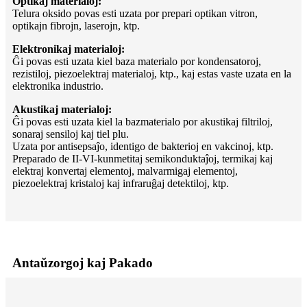
Optikaj materialoj:
Telura oksido povas esti uzata por prepari optikan vitron,
optikajn fibrojn, laserojn, ktp.
Elektronikaj materialoj:
Ĝi povas esti uzata kiel baza materialo por kondensatoroj,
rezistiloj, piezoelektraj materialoj, ktp., kaj estas vaste uzata en la
elektronika industrio.
Akustikaj materialoj:
Ĝi povas esti uzata kiel la bazmaterialo por akustikaj filtriloj,
sonaraj sensiloj kaj tiel plu.
Uzata por antisepsaĵo, identigo de bakterioj en vakcinoj, ktp.
Preparado de II-VI-kunmetitaj semikonduktaĵoj, termikaj kaj
elektraj konvertaj elementoj, malvarmigaj elementoj,
piezoelektraj kristaloj kaj infraruĝaj detektiloj, ktp.
Antaŭzorgoj kaj Pakado