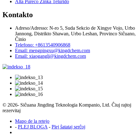
Alta Pureco Zinka Telurido
Kontakto
Adreso/Adresso: N-ro 5, Suda Sekcio de Xingye Vojo, Urbo
Jannong, Distrikto Shawan, Urbo Leshan, Provinco Siĉuano,
Ĉinio
Telefono: +8613540906868
Email: mengpingxu@kingdchem.com
Email: xiaogangli@kingdchem.com
© 2026- Siĉuana Jingding Teknologia Kompanio, Ltd. Ĉiuj rajtoj
rezervitaj
Mapo de la retejo
-
PLEJ BLOGA
-
Plej ŝatataj serĉoj