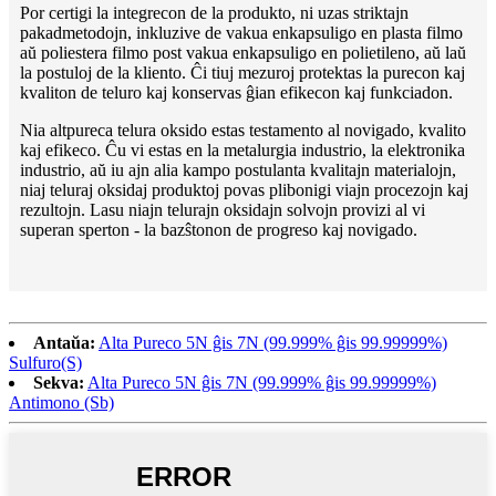
Por certigi la integrecon de la produkto, ni uzas striktajn
pakadmetodojn, inkluzive de vakua enkapsuligo en plasta filmo
aŭ poliestera filmo post vakua enkapsuligo en polietileno, aŭ laŭ
la postuloj de la kliento. Ĉi tiuj mezuroj protektas la purecon kaj
kvaliton de teluro kaj konservas ĝian efikecon kaj funkciadon.
Nia altpureca telura oksido estas testamento al novigado, kvalito
kaj efikeco. Ĉu vi estas en la metalurgia industrio, la elektronika
industrio, aŭ iu ajn alia kampo postulanta kvalitajn materialojn,
niaj teluraj oksidaj produktoj povas plibonigi viajn procezojn kaj
rezultojn. Lasu niajn telurajn oksidajn solvojn provizi al vi
superan sperton - la bazŝtonon de progreso kaj novigado.
Antaŭa:
Alta Pureco 5N ĝis 7N (99.999% ĝis 99.99999%)
Sulfuro(S)
Sekva:
Alta Pureco 5N ĝis 7N (99.999% ĝis 99.99999%)
Antimono (Sb)